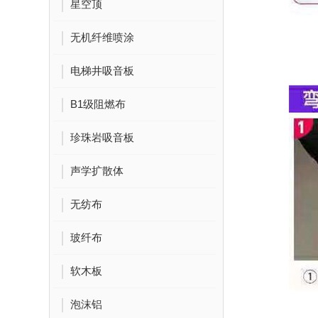
星空顶
无机纤维喷涂
电梯井吸音板
B1级阻燃布
珍珠岩吸音板
声学扩散体
无纺布
玻纤布
软木板
泡沫铝